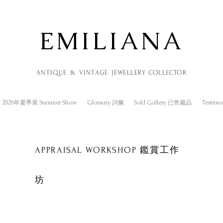
EMILIANA
ANTIQUE & VINTAGE
JEWELLERY
COLLECTOR
2026年夏季展 Summer Show
Glossary 詞彙
Sold Gallery 已售藏品
Testim
APPRAISAL WORKSHOP 鑑賞工作
坊